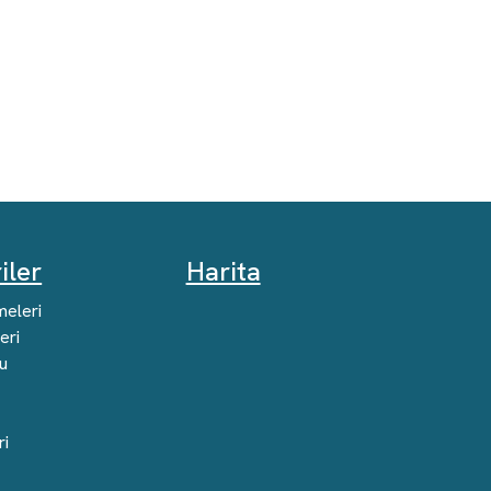
iler
Harita
eleri
eri
u
ri