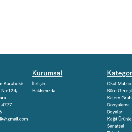
Kurumsal
Kategor
m Karabekir
İletişim
Okul Malzem
. No:124,
Hakkımızda
Büro Gereçl
ara
Kalem Grub
4 4777
Dosyalama
6
Boyalar
nik@gmail.com
Kağıt Ürünle
Sanatsal