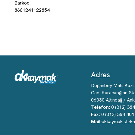
Barkod
8681241122854
Adres
Doğanbey Mah. Kazı
Cad. Karacaoğlan Sk
06030 Altındağ / Ank
Telefon:
0 (312) 38
Fax:
0 (312) 384 401
Mail:
akkaymakistek